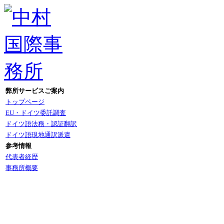
弊所サービスご案内
トップページ
EU・ドイツ委託調査
ドイツ語法務・認証翻訳
ドイツ語現地通訳派遣
参考情報
代表者経歴
事務所概要